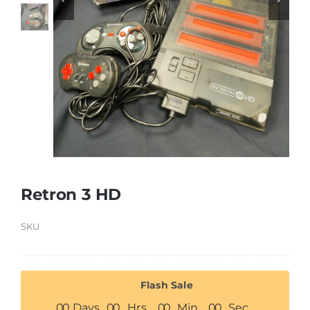
Retron 3 HD
SKU
Flash Sale
0
0
Days
0
0
Hrs
0
0
Min
0
0
Sec