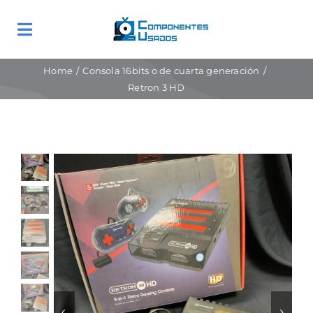
Skip
to
Toggle
content
Navigation
Contáctanos
Home
Consola 16bits o de cuarta generación
Retron 3 HD
Home
¿Quiénes Somos?
La Tienda – en venta!
Exposición
Servicios