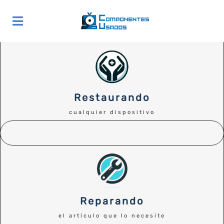
Skip
to
Toggle
content
Navigation
Contáctanos
Home
Restaurando
cualquier dispositivo
¿Quiénes Somos?
La Tienda – en venta!
Exposición
Reparando
Servicios
el artículo que lo necesite