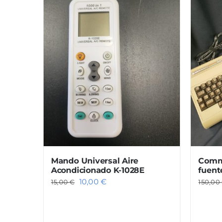
Mando Universal Aire
Commo
Acondicionado K-1028E
fuent
El
El
10,00
€
15,00
€
150,00
precio
precio
original
actual