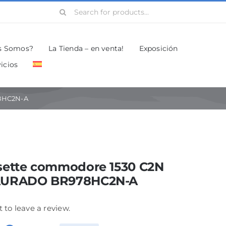
Search
for:
s Somos?
La Tienda – en venta!
Exposición
icios
8HC2N-A
sette commodore 1530 C2N
AURADO BR978HC2N-A
t to leave a review.