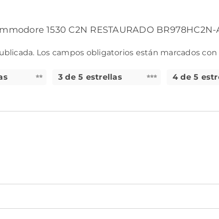
te commodore 1530 C2N RESTAURADO BR978HC2N-
ublicada.
Los campos obligatorios están marcados co
as
3 de 5 estrellas
4 de 5 estr