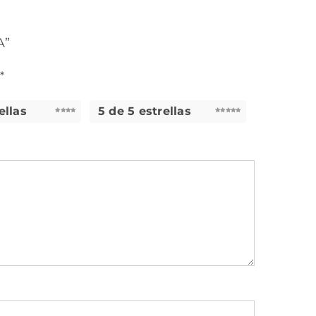
A”
n
*
ellas
5 de 5 estrellas