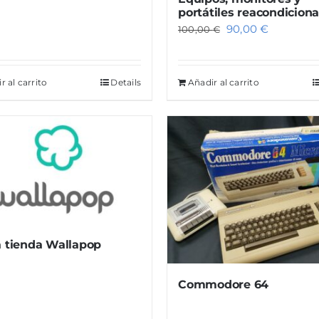
era:
es:
portátiles reacondicion
150,00 €.
120,00 €.
El
El
90,00
€
100,00
€
precio
precio
original
actual
r al carrito
Details
Añadir al carrito
era:
es:
100,00 €.
90,00 €.
a tienda Wallapop
Commodore 64