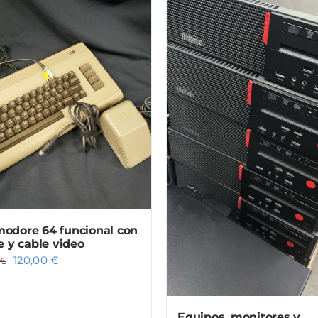
dore 64 funcional con
e y cable video
El
El
120,00
€
€
precio
precio
original
actual
Equipos, monitores y