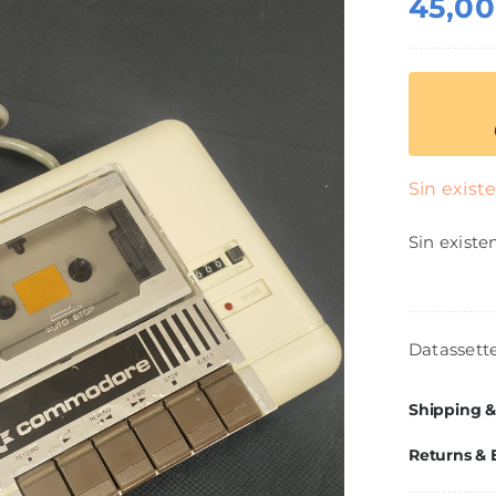
45,0
Sin exist
Sin existe
Datasset
Shipping &
Returns &