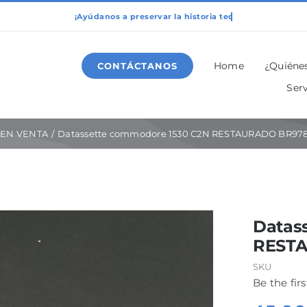
Home
¿Quiéne
CONTÁCTANOS
Serv
EN VENTA
Datassette commodore 1530 C2N RESTAURADO BR97
Datas
REST
SKU
Be the firs