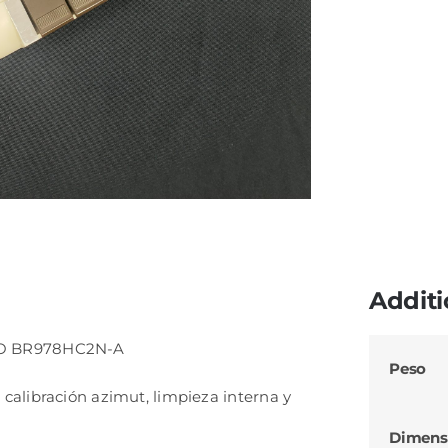
Additi
DO BR978HC2N-A
Peso
alibración azimut, limpieza interna y
Dimens