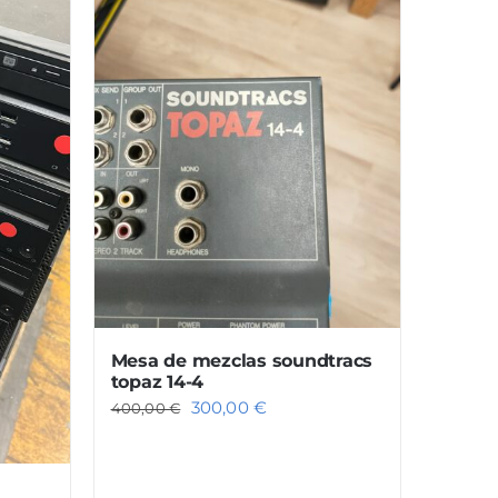
Mesa de mezclas soundtracs
topaz 14-4
El
El
300,00
€
400,00
€
precio
precio
original
actual