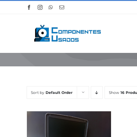
Skip
to
content
Sort by
Default Order
Show
16 Produ