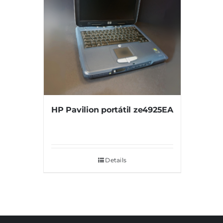
HP Pavilion portátil ze4925EA
Details