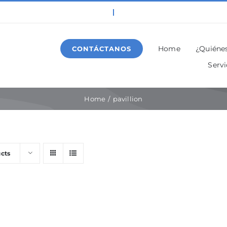
Home
¿Quiéne
CONTÁCTANOS
Servi
Home
pavillion
cts