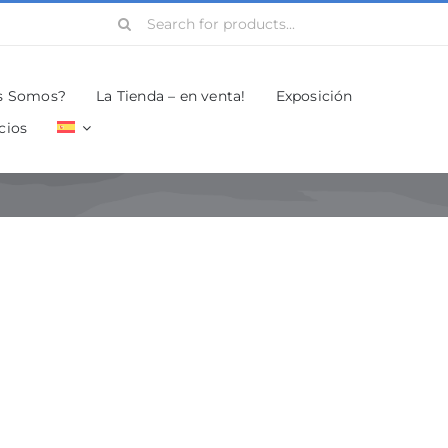
Search
for:
s Somos?
La Tienda – en venta!
Exposición
cios