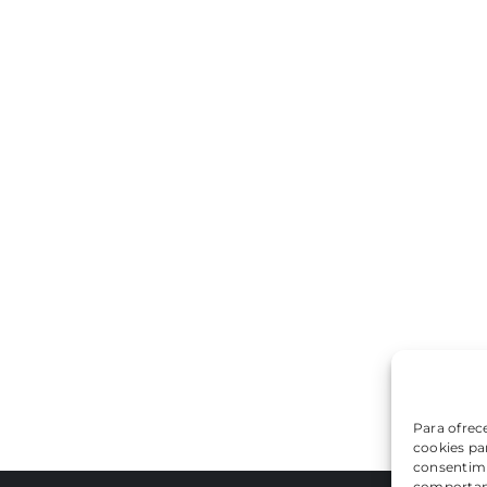
Para ofrec
cookies par
consentimi
comportami