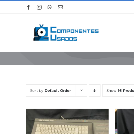
Skip
to
content
Sort by
Default Order
Show
16 Produ