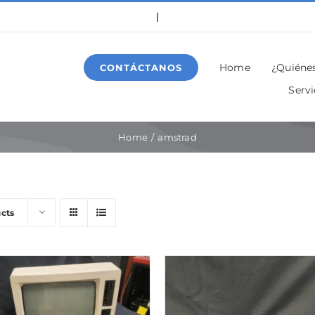
Home
¿Quiéne
CONTÁCTANOS
Servi
Home
amstrad
cts