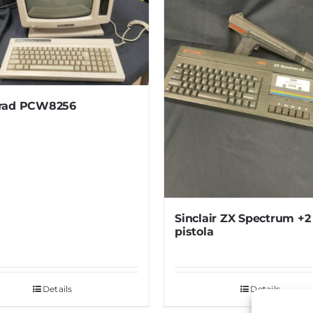
rad PCW8256
Sinclair ZX Spectrum +2
pistola
Details
Details